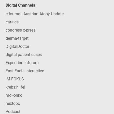
Digital Channels
eJournal: Austrian Atopy Update
car-t-cell
congress x-press
derma-target
DigitalDoctor
digital patient cases
Expert:innenforum
Fast Facts Interactive
IM FOKUS
krebs:hilfe!
mol-onko
nextdoc
Podcast