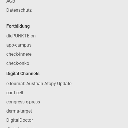
AGB
Datenschutz
Fortbildung
diePUNKTE:on
apo-campus
check-innere
check-onko
Digital Channels
eJournal: Austrian Atopy Update
car-t-cell
congress x-press
derma-target
DigitalDoctor