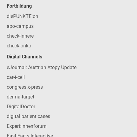
Fortbildung
diePUNKTE:on
apo-campus
check-innere
check-onko
Digital Channels
eJournal: Austrian Atopy Update
car-t-cell
congress x-press
derma-target
DigitalDoctor
digital patient cases
Expert:innenforum
Fast Facts Interactive