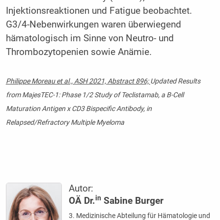
Injektionsreaktionen und Fatigue beobachtet.
G3/4-Nebenwirkungen waren überwiegend
hämatologisch im Sinne von Neutro- und
Thrombozytopenien sowie Anämie.
Philippe Moreau et al., ASH 2021, Abstract 896;
Updated Results
from MajesTEC-1: Phase 1/2 Study of Teclistamab, a B-Cell
Maturation Antigen x CD3 Bispecific Antibody, in
Relapsed/Refractory Multiple Myeloma
Autor:
in
OÄ Dr.
Sabine Burger
3. Medizinische Abteilung für Hämatologie und