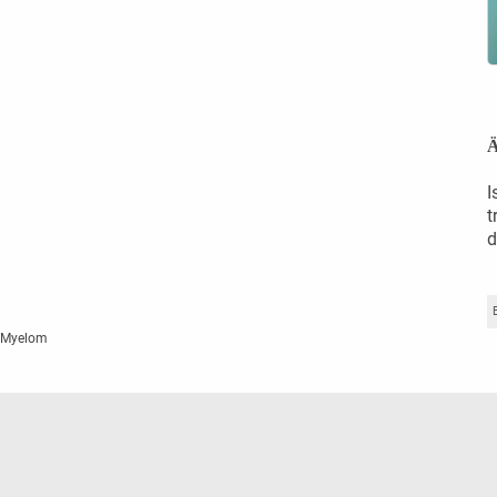
Ä
I
t
d
s Myelom