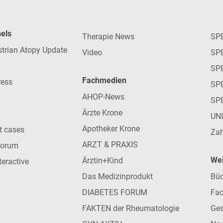
nels
Therapie News
SP
strian Atopy Update
Video
SP
SP
Fachmedien
ress
SPE
AHOP-News
SP
Ärzte Krone
UN
Apotheker Krone
nt cases
Zah
ARZT & PRAXIS
forum
Wei
Ärztin+Kind
teractive
Das Medizinprodukt
Büc
DIABETES FORUM
Fac
FAKTEN der Rheumatologie
Ges