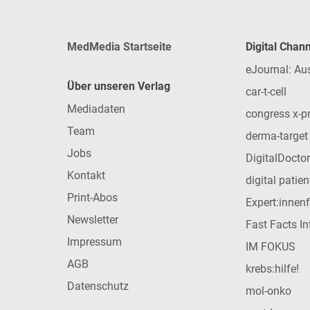
MedMedia Startseite
Digital Chan
eJournal: Au
Über unseren Verlag
car-t-cell
Mediadaten
congress x-p
Team
derma-target
Jobs
DigitalDoctor
Kontakt
digital patie
Print-Abos
Expert:innen
Newsletter
Fast Facts In
Impressum
IM FOKUS
AGB
krebs:hilfe!
Datenschutz
mol-onko