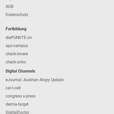
AGB
Datenschutz
Fortbildung
diePUNKTE:on
apo-campus
check-innere
check-onko
Digital Channels
eJournal: Austrian Atopy Update
car-t-cell
congress x-press
derma-target
DigitalDoctor