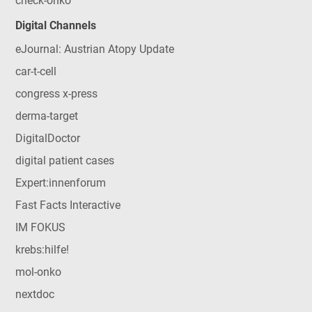
check-onko
Digital Channels
eJournal: Austrian Atopy Update
car-t-cell
congress x-press
derma-target
DigitalDoctor
digital patient cases
Expert:innenforum
Fast Facts Interactive
IM FOKUS
krebs:hilfe!
mol-onko
nextdoc