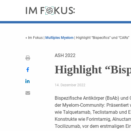
« Im Fokus
|
Multiples Myelom
| Highlight “Bispecifics” und “CARs”
ASH 2022
Highlight “Bis
14. Dezember 2022
Bispezifische Antikörper (BsAb) und C
der Myelom-Community: Präsentiert
wie Talquetamab, Teclistamab und E
Konstrukte wie Forimtamig, Alnucta
Tocilizumab, vor dem erstmaligen Ei