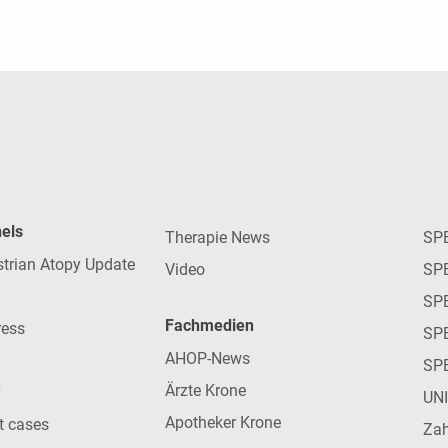
nels
Therapie News
SP
strian Atopy Update
Video
SP
SP
Fachmedien
ress
SPE
AHOP-News
SP
Ärzte Krone
UN
Apotheker Krone
nt cases
Zah