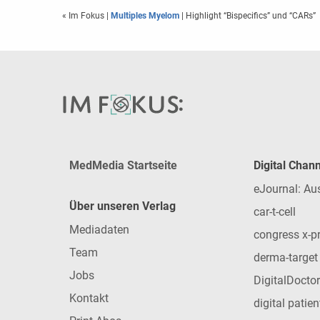
« Im Fokus
|
Multiples Myelom
| Highlight “Bispecifics” und “CARs”
MedMedia Startseite
Digital Chan
eJournal: Au
Über unseren Verlag
car-t-cell
Mediadaten
congress x-p
Team
derma-target
Jobs
DigitalDoctor
Kontakt
digital patie