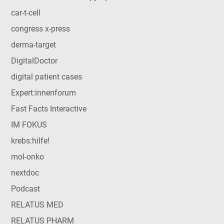
car-t-cell
congress x-press
derma-target
DigitalDoctor
digital patient cases
Expert:innenforum
Fast Facts Interactive
IM FOKUS
krebs:hilfe!
mol-onko
nextdoc
Podcast
RELATUS MED
RELATUS PHARM