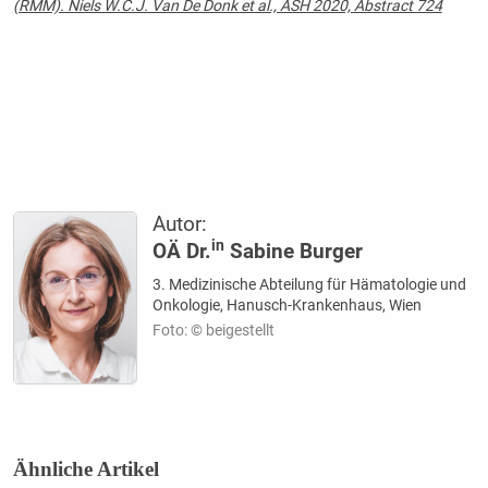
(RMM). Niels W.C.J. Van De Donk et al., ASH 2020, Abstract 724
Autor:
in
OÄ Dr.
Sabine Burger
3. Medizinische Abteilung für Hämatologie und
Onkologie, Hanusch-Krankenhaus, Wien
Foto: © beigestellt
Ähnliche Artikel