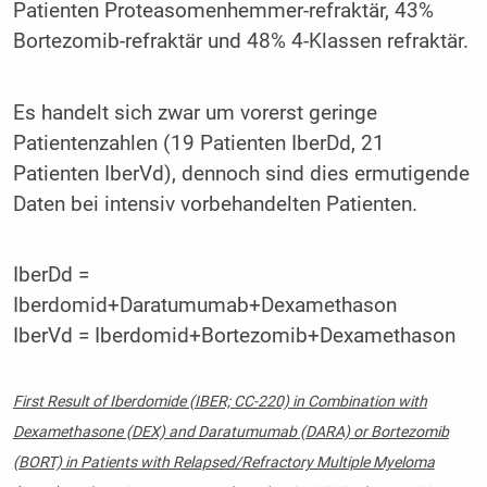
Patienten Proteasomenhemmer-refraktär, 43%
Bortezomib-refraktär und 48% 4-Klassen refraktär.
Es handelt sich zwar um vorerst geringe
Patientenzahlen (19 Patienten IberDd, 21
Patienten IberVd), dennoch sind dies ermutigende
Daten bei intensiv vorbehandelten Patienten.
IberDd =
Iberdomid+Daratumumab+Dexamethason
IberVd = Iberdomid+Bortezomib+Dexamethason
First Result of Iberdomide (IBER; CC-220) in Combination with
Dexamethasone (DEX) and Daratumumab (DARA) or Bortezomib
(BORT) in Patients with Relapsed/Refractory Multiple Myeloma