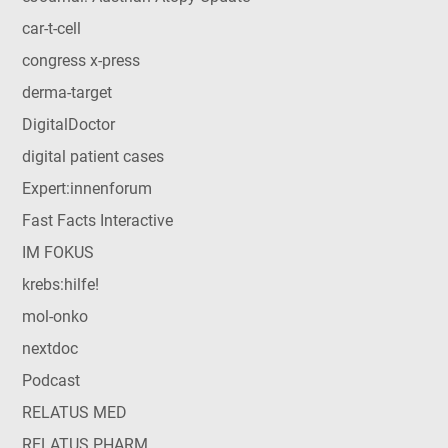
car-t-cell
congress x-press
derma-target
DigitalDoctor
digital patient cases
Expert:innenforum
Fast Facts Interactive
IM FOKUS
krebs:hilfe!
mol-onko
nextdoc
Podcast
RELATUS MED
RELATUS PHARM