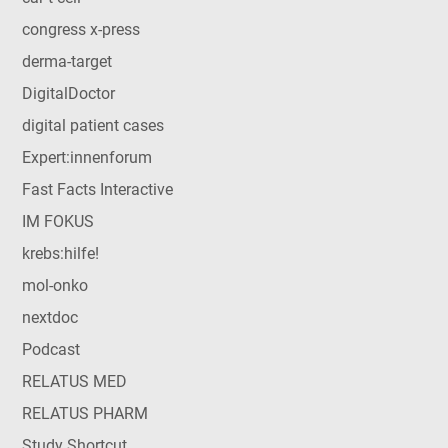
congress x-press
derma-target
DigitalDoctor
digital patient cases
Expert:innenforum
Fast Facts Interactive
IM FOKUS
krebs:hilfe!
mol-onko
nextdoc
Podcast
RELATUS MED
RELATUS PHARM
Study Shortcut