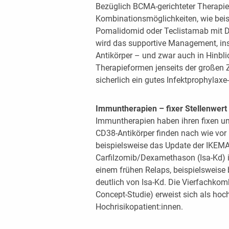
Bezüglich BCMA-gerichteter Therapie
Kombinationsmöglichkeiten, wie bei
Pomalidomid oder Teclistamab mit Da
wird das supportive Management, ins
Antikörper – und zwar auch in Hinbli
Therapieformen jenseits der großen Z
sicherlich ein gutes Infektprophyla
Immuntherapien – fixer Stellenwert 
Immuntherapien haben ihren fixen und
CD38-Antikörper finden nach wie vor 
beispielsweise das Update der IKEMA
Carfilzomib/Dexamethason (Isa-Kd) im
einem frühen Relaps, beispielsweise b
deutlich von Isa-Kd. Die Vierfachk
Concept-Studie) erweist sich als hoc
Hochrisikopatient:innen.