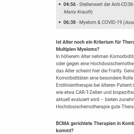
04:56
- Stellenwert der Anti-CD38-
Maria Krauth
)
06:38
- Myelom & COVID-19 (
Asso
Ist Alter noch ein Kriterium für The
Multiplen Myeloms?
In höherem Alter nehmen Komorbiditä
oder gegen eine Hochdosischemother
das Alter scheint hier die Frailty. Gen
Komorbiditäten eine besondere Rolle 
Erstlinientherapie bei älteren Patien
wie etwa CAR-T-Zellen und bispezifisc
aktuell evaluiert wird – bieten zune
Hochdosischemotherapie gute Therap
BCMA gerichtete Therapien in Komb
kommt?