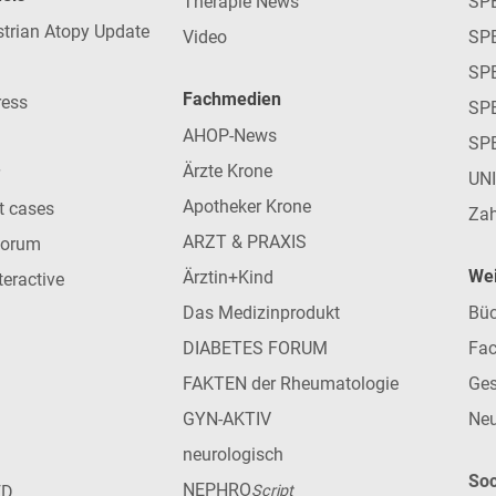
Therapie News
SP
strian Atopy Update
Video
SP
SP
Fachmedien
ress
SPE
AHOP-News
SP
Ärzte Krone
UN
Apotheker Krone
nt cases
Zah
ARZT & PRAXIS
forum
Wei
Ärztin+Kind
teractive
Das Medizinprodukt
Büc
DIABETES FORUM
Fac
FAKTEN der Rheumatologie
Ges
GYN-AKTIV
Neu
neurologisch
Soc
NEPHRO
ED
Script