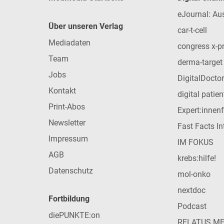
eJournal: Au
Über unseren Verlag
car-t-cell
Mediadaten
congress x-p
Team
derma-target
Jobs
DigitalDoctor
Kontakt
digital patie
Print-Abos
Expert:innen
Newsletter
Fast Facts In
Impressum
IM FOKUS
AGB
krebs:hilfe!
Datenschutz
mol-onko
nextdoc
Fortbildung
Podcast
diePUNKTE:on
RELATUS M