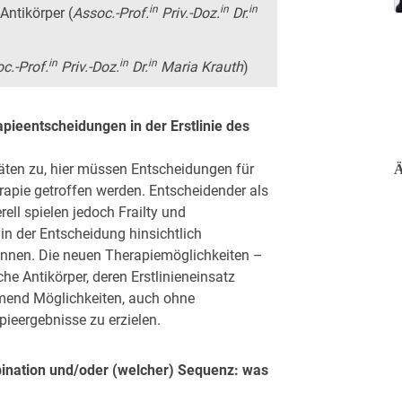
in
in
in
Antikörper (
Assoc.-Prof.
Priv.-Doz.
Dr.
in
in
in
c.-Prof.
Priv.-Doz.
Dr.
Maria Krauth
)
rapieentscheidungen in der Erstlinie des
ten zu, hier müssen Entscheidungen für
Ä
apie getroffen werden. Entscheidender als
erell spielen jedoch Frailty und
in der Entscheidung hinsichtlich
t:innen. Die neuen Therapiemöglichkeiten –
he Antikörper, deren Erstlinieneinsatz
hmend Möglichkeiten, auch ohne
ieergebnisse zu erzielen.
ination und/oder (welcher) Sequenz: was