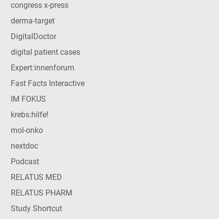
congress x-press
derma-target
DigitalDoctor
digital patient cases
Expert:innenforum
Fast Facts Interactive
IM FOKUS
krebs:hilfe!
mol-onko
nextdoc
Podcast
RELATUS MED
RELATUS PHARM
Study Shortcut