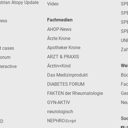
strian Atopy Update
Video
SP
SP
Fachmedien
ress
SPE
AHOP-News
SP
Ärzte Krone
UN
Apotheker Krone
nt cases
Zah
ARZT & PRAXIS
forum
Wei
Ärztin+Kind
teractive
Das Medizinprodukt
Büc
DIABETES FORUM
Fac
FAKTEN der Rheumatologie
Ges
GYN-AKTIV
Neu
neurologisch
Soc
NEPHRO
ED
Script
/