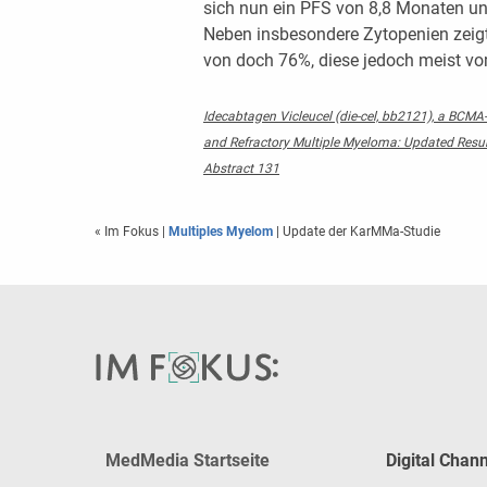
sich nun ein PFS von 8,8 Monaten u
Neben insbesondere Zytopenien zeig
von doch 76%, diese jedoch meist vo
Idecabtagen Vicleucel (die-cel, bb2121), a BCMA-
and Refractory Multiple Myeloma: Updated Result
Abstract 131
« Im Fokus
|
Multiples Myelom
| Update der KarMMa-Studie
MedMedia Startseite
Digital Chan