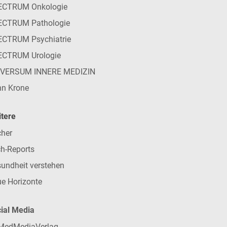
ECTRUM Onkologie
ECTRUM Pathologie
CTRUM Psychiatrie
ECTRUM Urologie
IVERSUM INNERE MEDIZIN
n Krone
tere
her
h-Reports
undheit verstehen
e Horizonte
ial Media
MedMediaVerlag