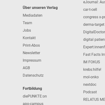
eJournal: Au
Über unseren Verlag
car-t-cell
Mediadaten
congress x-p
Team
derma-target
Jobs
DigitalDoctor
Kontakt
digital patie
Print-Abos
Expert:innen
Newsletter
Fast Facts In
Impressum
IM FOKUS
AGB
krebs:hilfe!
Datenschutz
mol-onko
nextdoc
Fortbildung
Podcast
diePUNKTE:on
RELATUS M
apo-campus