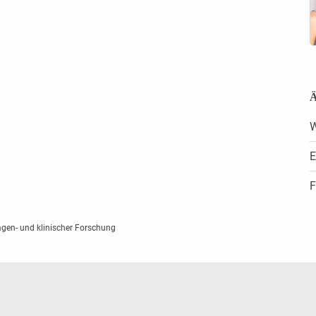
Ä
W
E
F
gen- und klinischer Forschung