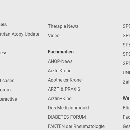
nels
Therapie News
SP
strian Atopy Update
Video
SP
SP
Fachmedien
ress
SPE
AHOP-News
SP
Ärzte Krone
UN
Apotheker Krone
nt cases
Zah
ARZT & PRAXIS
forum
Wei
Ärztin+Kind
teractive
Das Medizinprodukt
Büc
DIABETES FORUM
Fac
FAKTEN der Rheumatologie
Ges