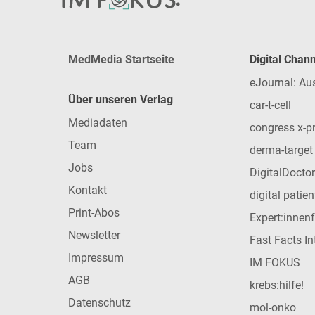
MedMedia Startseite
Digital Chan
eJournal: Au
Über unseren Verlag
car-t-cell
Mediadaten
congress x-p
Team
derma-target
Jobs
DigitalDoctor
Kontakt
digital patie
Print-Abos
Expert:innen
Newsletter
Fast Facts In
Impressum
IM FOKUS
AGB
krebs:hilfe!
Datenschutz
mol-onko