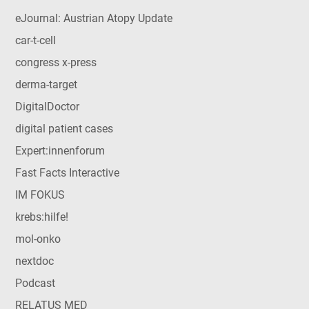
eJournal: Austrian Atopy Update
car-t-cell
congress x-press
derma-target
DigitalDoctor
digital patient cases
Expert:innenforum
Fast Facts Interactive
IM FOKUS
krebs:hilfe!
mol-onko
nextdoc
Podcast
RELATUS MED