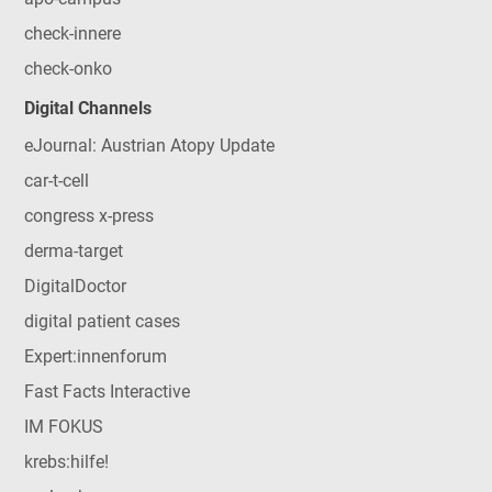
check-innere
check-onko
Digital Channels
eJournal: Austrian Atopy Update
car-t-cell
congress x-press
derma-target
DigitalDoctor
digital patient cases
Expert:innenforum
Fast Facts Interactive
IM FOKUS
krebs:hilfe!