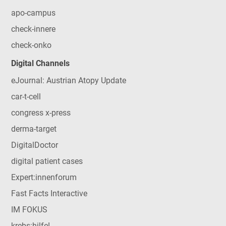
apo-campus
check-innere
check-onko
Digital Channels
eJournal: Austrian Atopy Update
car-t-cell
congress x-press
derma-target
DigitalDoctor
digital patient cases
Expert:innenforum
Fast Facts Interactive
IM FOKUS
krebs:hilfe!