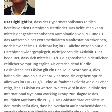
Das Highlight
ist, dass der Hypermetabolismus zeitlich
bereits vor den Osteolysen stattfindet. Das heißt, man kann
mittels der gerätetechnischen Kombination von PET und CT
das Auftreten einer extramedullären Manifestation erkennen,
noch bevor es im CT sichtbar ist; im CT alleine werden nur die
Osteolysen widergespiegelt, nicht jedoch die Aktivität. Dies
bedeutet, dass sich mittels PET/CT diagnostisch ein deutlicher
zeitlicher Vorsprung ergibt. Als entscheidend für die
Positivität einer Läsion gilt ein Deauville-Score von 4, dies
haben die Studien aus der Nuklearmedizin ergeben; sprich,
alles was im FDG-PET/CT eine Aufnahmeaktivität wie die Leber
zeigt, ist als Läsion zu werten. Weiters wird in der Leitlinie der
International Myeloma Working Group zur Diagnose des
multiplen Myeloms die PET/CT als Goldstandard etabliert. In
der Praxis heißt dies, dass bei Verdacht auf Knochenläsionen
anstelle eines MRI künftig standardmäßig ein PET/CT zur