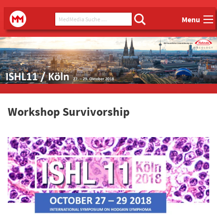
Main menu
MedMedia Suche ...
MedMedia
Menu
Workshop Survivorship