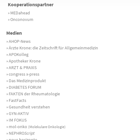
Kooperationspartner
»
MEDahead
»
Onconovum
Medien
»
AHOP-News
»
Ärzte Krone: die Zeitschrift für Allgemeinmedizin
»
APOKolleg
»
Apotheker Krone
»
ARZT & PRAXIS
»
congress x-press
»
Das Medizinprodukt
»
DIABETES FORUM
»
FAKTEN der Rheumatologie
»
FastFacts
»
Gesundheit verstehen
»
GYN-AKTIV
»
IM FOKUS
»
mol-onko
(Molekulare Onkologie)
»
NEPHRO
Script
»
neue horizonte