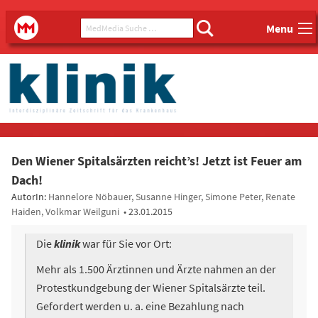
Main menu
MedMedia Suche ...
MedMedia
Menu
Den Wiener Spitalsärzten reicht’s! Jetzt ist Feuer am
Dach!
AutorIn:
Hannelore Nöbauer, Susanne Hinger, Simone Peter, Renate
Haiden, Volkmar Weilguni
•
23.01.2015
Die
klinik
war für Sie vor Ort:
Mehr als 1.500 Ärztinnen und Ärzte nahmen an der
Protestkundgebung der Wiener Spitalsärzte teil.
Gefordert werden u. a. eine Bezahlung nach