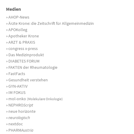
Medien
»
AHOP-News
»
Ärzte Krone: die Zeitschrift für Allgemeinmedizin
»
APOKolleg
»
Apotheker Krone
»
ARZT & PRAXIS
»
congress x-press
»
Das Medizinprodukt
»
DIABETES FORUM
»
FAKTEN der Rheumatologie
»
FastFacts
»
Gesundheit verstehen
»
GYN-AKTIV
»
IM FOKUS
»
mol-onko
(Molekulare Onkologie)
»
NEPHRO
Script
»
neue horizonte
»
neurologisch
»
nextdoc
»
PHARM
Austria