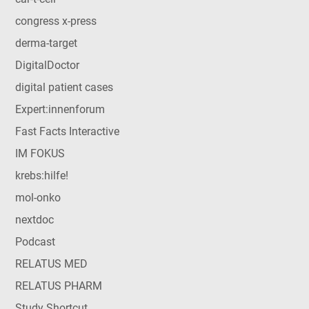
congress x-press
derma-target
DigitalDoctor
digital patient cases
Expert:innenforum
Fast Facts Interactive
IM FOKUS
krebs:hilfe!
mol-onko
nextdoc
Podcast
RELATUS MED
RELATUS PHARM
Study Shortcut