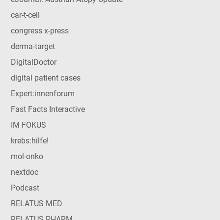
car-t-cell
congress x-press
derma-target
DigitalDoctor
digital patient cases
Expert:innenforum
Fast Facts Interactive
IM FOKUS
krebs:hilfe!
mol-onko
nextdoc
Podcast
RELATUS MED
RELATUS PHARM