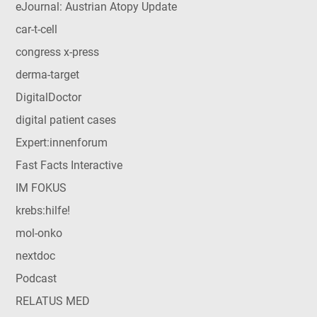
eJournal: Austrian Atopy Update
car-t-cell
congress x-press
derma-target
DigitalDoctor
digital patient cases
Expert:innenforum
Fast Facts Interactive
IM FOKUS
krebs:hilfe!
mol-onko
nextdoc
Podcast
RELATUS MED