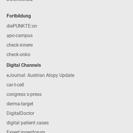
Fortbildung
diePUNKTE:on
apo-campus
check-innere
check-onko
Digital Channels
eJournal: Austrian Atopy Update
car-t-cell
congress x-press
derma-target
DigitalDoctor
digital patient cases
Expert:innenforum