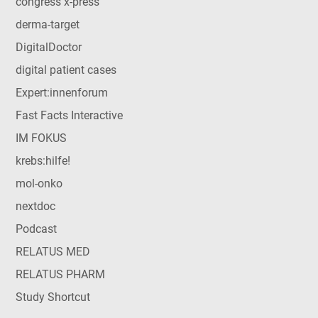
congress x-press
derma-target
DigitalDoctor
digital patient cases
Expert:innenforum
Fast Facts Interactive
IM FOKUS
krebs:hilfe!
mol-onko
nextdoc
Podcast
RELATUS MED
RELATUS PHARM
Study Shortcut