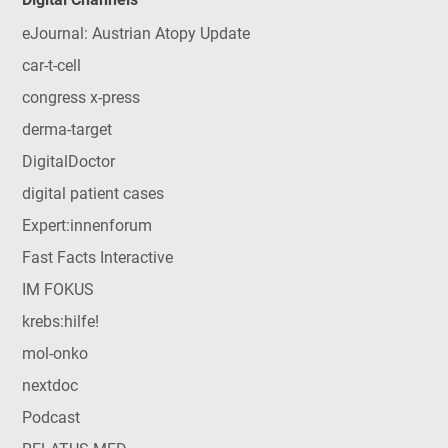
eJournal: Austrian Atopy Update
car-t-cell
congress x-press
derma-target
DigitalDoctor
digital patient cases
Expert:innenforum
Fast Facts Interactive
IM FOKUS
krebs:hilfe!
mol-onko
nextdoc
Podcast