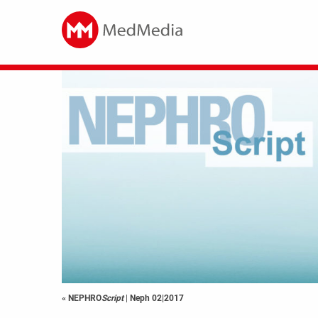
« NEPHRO
Script
|
Neph 02|2017