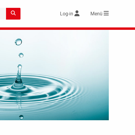
Log-in
Menü