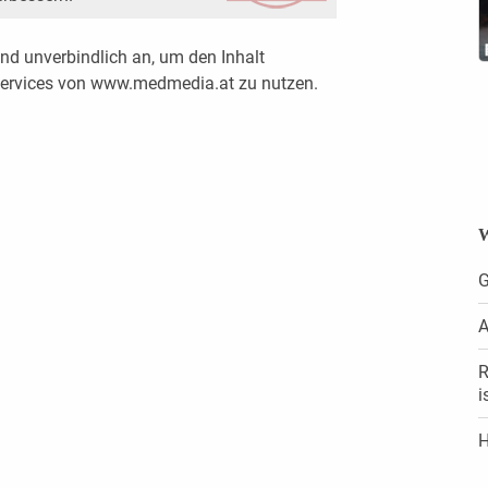
nd unverbindlich an, um den Inhalt
 Services von www.medmedia.at zu nutzen.
W
G
A
R
i
H