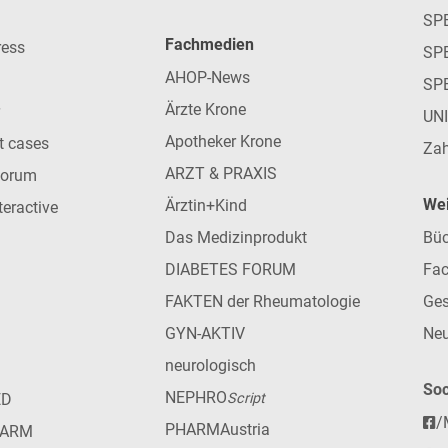
SP
Fachmedien
ress
SPE
AHOP-News
SP
Ärzte Krone
UN
Apotheker Krone
nt cases
Zah
ARZT & PRAXIS
forum
Wei
Ärztin+Kind
teractive
Das Medizinprodukt
Büc
DIABETES FORUM
Fac
FAKTEN der Rheumatologie
Ges
GYN-AKTIV
Neu
neurologisch
Soc
NEPHRO
ED
Script
/
PHARMAustria
HARM