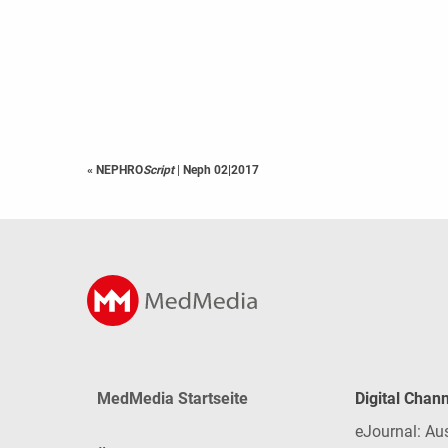
« NEPHRO
Script
|
Neph 02|2017
MedMedia Startseite
Digital Chan
eJournal: Au