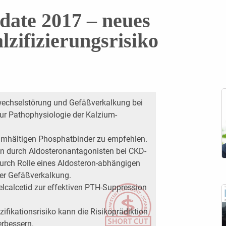
te 2017 – neues
lzifizierungsrisiko
echselstörung und Gefäßverkalkung bei
r Pathophysiologie der Kalzium-
iumhältigen Phosphatbinder zu empfehlen.
on durch Aldosteronantagonisten bei CKD-
urch Rolle eines Aldosteron-abhängigen
der Gefäßverkalkung.
lcalcetid zur effektiven PTH-Suppression
zifikationsrisiko kann die Risikoprädiktion
erbessern.