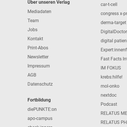
Über unseren Verlag
car-t-cell
Mediadaten
congress x-p
Team
derma-target
Jobs
DigitalDoctor
Kontakt
digital patie
Print-Abos
Expert:innen
Newsletter
Fast Facts In
Impressum
IM FOKUS
AGB
krebs:hilfe!
Datenschutz
mol-onko
nextdoc
Fortbildung
Podcast
diePUNKTE:on
RELATUS M
apo-campus
RELATUS P