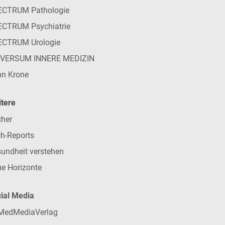
ECTRUM Pathologie
CTRUM Psychiatrie
ECTRUM Urologie
IVERSUM INNERE MEDIZIN
n Krone
tere
her
h-Reports
undheit verstehen
e Horizonte
ial Media
MedMediaVerlag