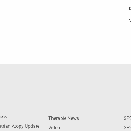
D
N
nels
Therapie News
SP
strian Atopy Update
Video
SP