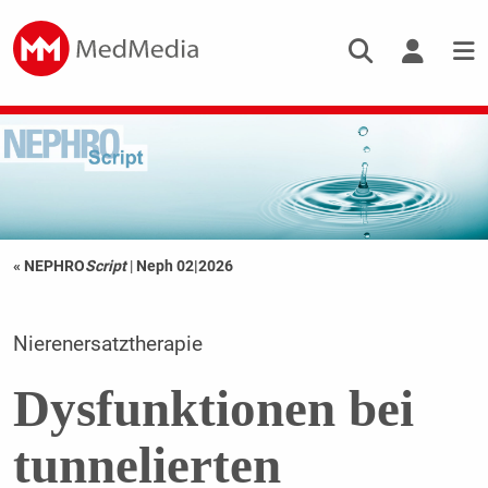
« NEPHRO
Script
|
Neph 02|2026
Nierenersatztherapie
Dysfunktionen bei
tunnelierten