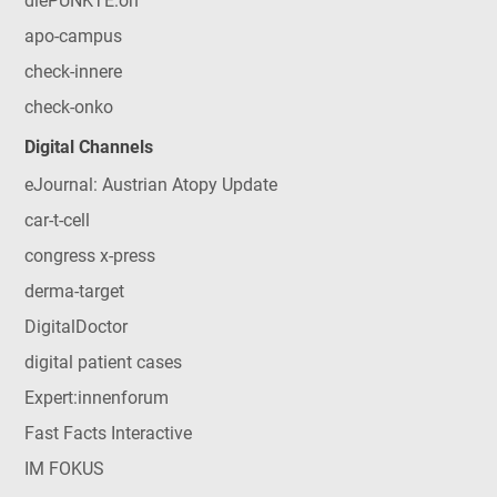
diePUNKTE:on
apo-campus
check-innere
check-onko
Digital Channels
eJournal: Austrian Atopy Update
car-t-cell
congress x-press
derma-target
DigitalDoctor
digital patient cases
Expert:innenforum
Fast Facts Interactive
IM FOKUS