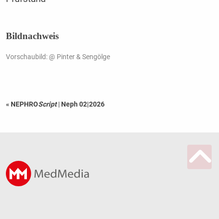
Bildnachweis
Vorschaubild: @ Pinter & Sengölge
« NEPHRO
Script
|
Neph 02|2026