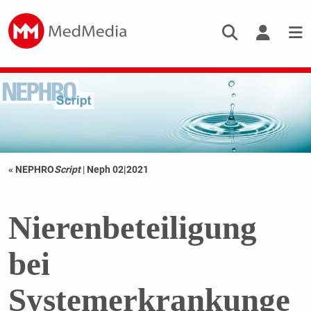
« NEPHRO
Script
|
Neph 02|2021
Nierenbeteiligung
bei
Systemerkrankunge