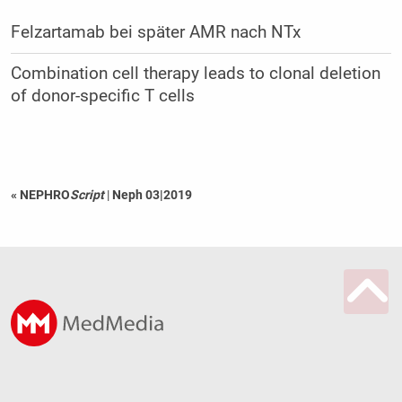
Felzartamab bei später AMR nach NTx
Combination cell therapy leads to clonal deletion
of donor-specific T cells
« NEPHRO
Script
|
Neph 03|2019