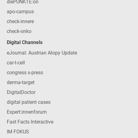
diePUNKTE:on
apo-campus
check-innere
check-onko
Digital Channels
eJournal: Austrian Atopy Update
car-t-cell
congress x-press
derma-target
DigitalDoctor
digital patient cases
Expert:innenforum
Fast Facts Interactive
IM FOKUS