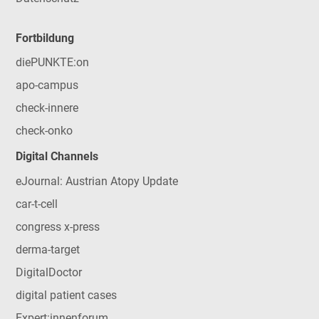
Fortbildung
diePUNKTE:on
apo-campus
check-innere
check-onko
Digital Channels
eJournal: Austrian Atopy Update
car-t-cell
congress x-press
derma-target
DigitalDoctor
digital patient cases
Expert:innenforum