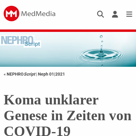
« NEPHRO
Script
|
Neph 01|2021
Koma unklarer
Genese in Zeiten von
COVID-19