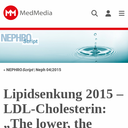
« NEPHRO
Script
|
Neph 04|2015
Lipidsenkung 2015 –
LDL-Cholesterin:
„The lower, the