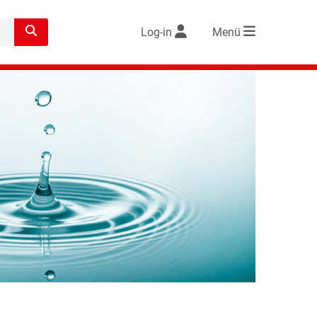
Log-in
Menü