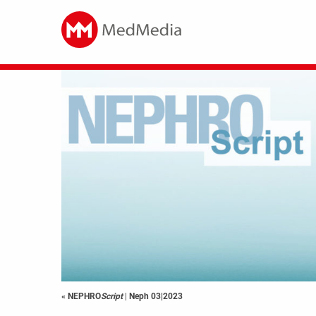
« NEPHRO
Script
|
Neph 03|2023