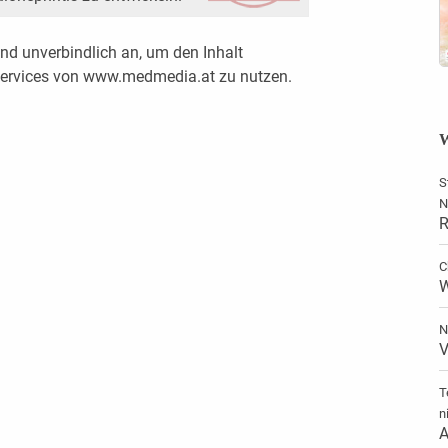
nd unverbindlich an, um den Inhalt
 Services von www.medmedia.at zu nutzen.
W
S
N
R
C
W
N
V
T
n
A