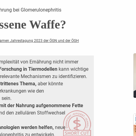
hrung bei Glomerulonephritis
ssene Waffe?
samen Jahrestagung 2023 der ÖGN und der ÖGH
mplexität von Ernährung nicht immer
Forschung in Tiermodellen
kann wichtige
 relevante Mechanismen zu identifizieren.
strittenes Thema,
aber könnte
Erkrankungen wie den
 sein.
e mit der Nahrung aufgenommene Fette
d den zellulären Stoffwechsel
nologien werden helfen,
neue
onephritis zu entwickeln.