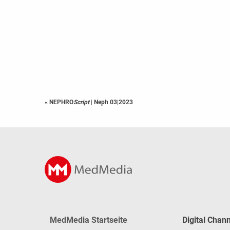
« NEPHRO
Script
|
Neph 03|2023
MedMedia Startseite
Digital Chan