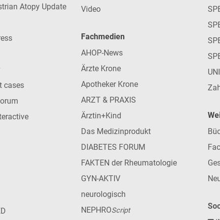
strian Atopy Update
Video
SP
SP
Fachmedien
ress
SPE
AHOP-News
SP
Ärzte Krone
UN
Apotheker Krone
nt cases
Zah
ARZT & PRAXIS
forum
Wei
Ärztin+Kind
teractive
Das Medizinprodukt
Büc
DIABETES FORUM
Fac
FAKTEN der Rheumatologie
Ges
GYN-AKTIV
Neu
neurologisch
Soc
NEPHRO
ED
Script