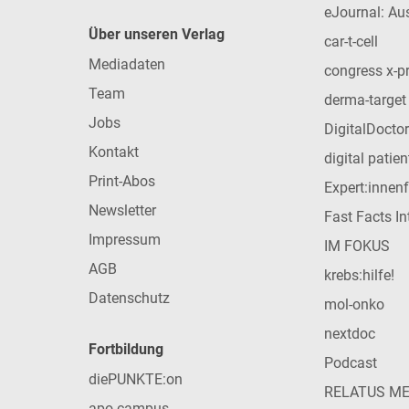
eJournal: Au
Über unseren Verlag
car-t-cell
Mediadaten
congress x-p
Team
derma-target
Jobs
DigitalDoctor
Kontakt
digital patie
Print-Abos
Expert:innen
Newsletter
Fast Facts In
Impressum
IM FOKUS
AGB
krebs:hilfe!
Datenschutz
mol-onko
nextdoc
Fortbildung
Podcast
diePUNKTE:on
RELATUS M
apo-campus