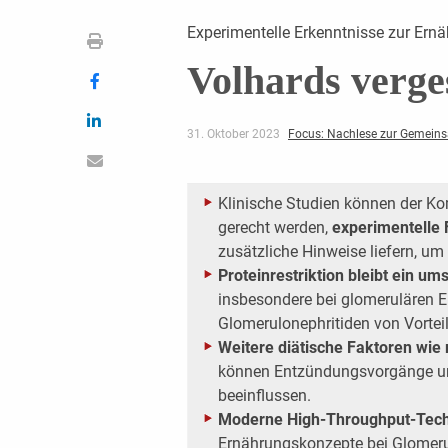
Experimentelle Erkenntnisse zur Ernä
Volhards verge
31. Oktober 2023
Focus: Nachlese zur Gemein
Klinische Studien können der Ko
gerecht werden,
experimentelle 
zusätzliche Hinweise liefern, um
Proteinrestriktion bleibt ein um
insbesondere bei glomerulären 
Glomerulonephritiden von Vorteil
Weitere diätische Faktoren wi
können Entzündungsvorgänge un
beeinflussen.
Moderne High-Throughput-Tech
Ernährungskonzepte bei Glomerul