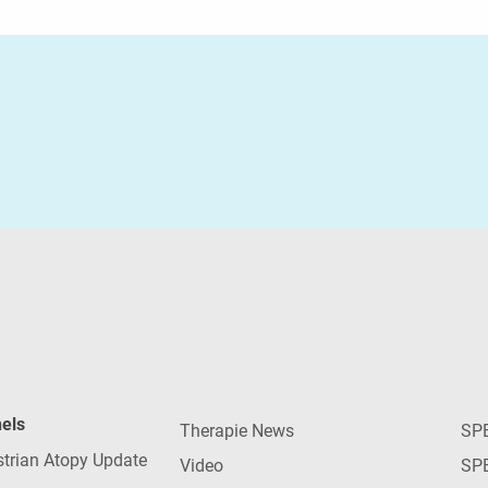
nels
Therapie News
SP
strian Atopy Update
Video
SP