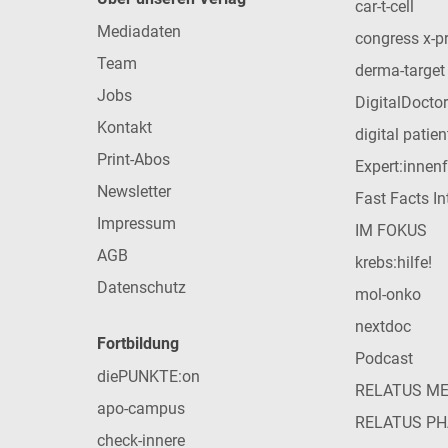
car-t-cell
Mediadaten
congress x-p
Team
derma-target
Jobs
DigitalDoctor
Kontakt
digital patie
Print-Abos
Expert:innen
Newsletter
Fast Facts In
Impressum
IM FOKUS
AGB
krebs:hilfe!
Datenschutz
mol-onko
nextdoc
Fortbildung
Podcast
diePUNKTE:on
RELATUS M
apo-campus
RELATUS P
check-innere