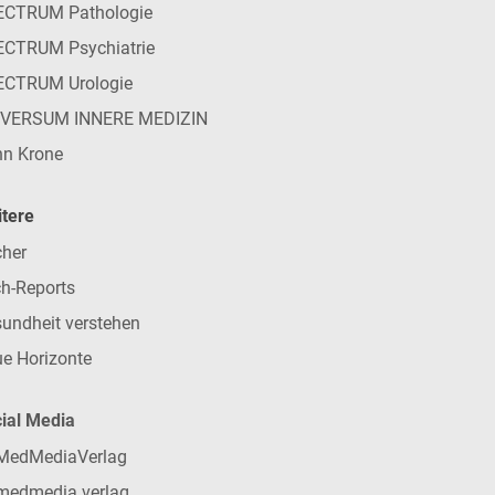
ECTRUM Pathologie
CTRUM Psychiatrie
ECTRUM Urologie
IVERSUM INNERE MEDIZIN
n Krone
tere
her
h-Reports
undheit verstehen
e Horizonte
ial Media
MedMediaVerlag
medmedia.verlag