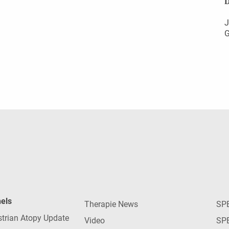
D
J
G
nels
Therapie News
SP
strian Atopy Update
Video
SP