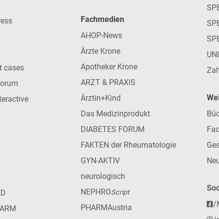
SP
Fachmedien
ress
SPE
AHOP-News
SP
Ärzte Krone
UN
Apotheker Krone
nt cases
Zah
ARZT & PRAXIS
forum
Wei
Ärztin+Kind
teractive
Das Medizinprodukt
Büc
DIABETES FORUM
Fac
FAKTEN der Rheumatologie
Ges
GYN-AKTIV
Neu
neurologisch
Soc
NEPHRO
ED
Script
/
PHARMAustria
HARM