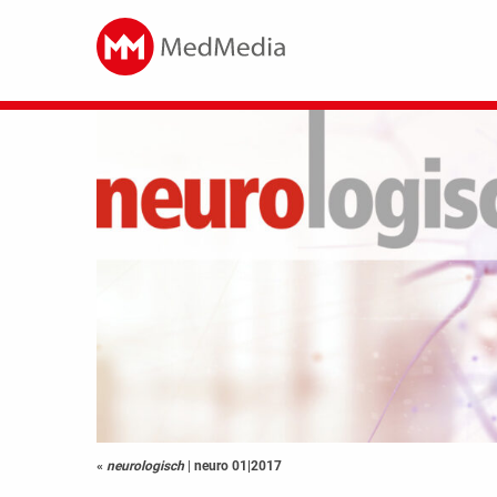
«
neurologisch
|
neuro 01|2017