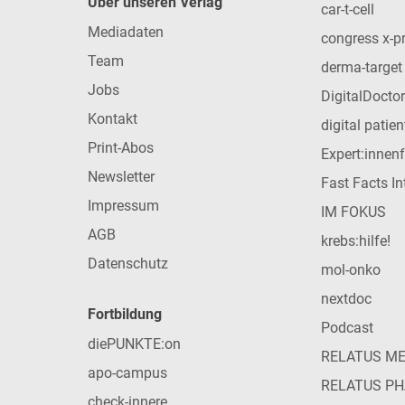
Über unseren Verlag
car-t-cell
Mediadaten
congress x-p
Team
derma-target
Jobs
DigitalDoctor
Kontakt
digital patie
Print-Abos
Expert:innen
Newsletter
Fast Facts In
Impressum
IM FOKUS
AGB
krebs:hilfe!
Datenschutz
mol-onko
nextdoc
Fortbildung
Podcast
diePUNKTE:on
RELATUS M
apo-campus
RELATUS P
check-innere