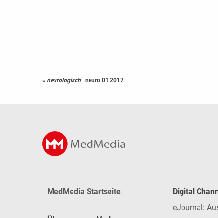
«
neurologisch
|
neuro 01|2017
MedMedia Startseite
Digital Chan
eJournal: Au