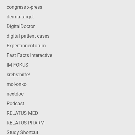
congress x-press
derma-target
DigitalDoctor
digital patient cases
Expert:innenforum
Fast Facts Interactive
IM FOKUS
krebs:hilfe!
mol-onko
nextdoc
Podcast
RELATUS MED
RELATUS PHARM
Study Shortcut