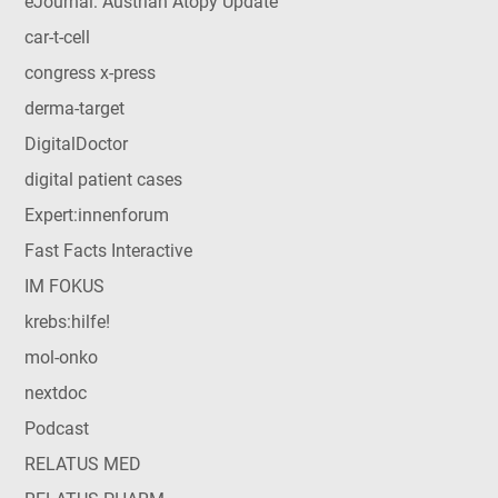
eJournal: Austrian Atopy Update
car-t-cell
congress x-press
derma-target
DigitalDoctor
digital patient cases
Expert:innenforum
Fast Facts Interactive
IM FOKUS
krebs:hilfe!
mol-onko
nextdoc
Podcast
RELATUS MED