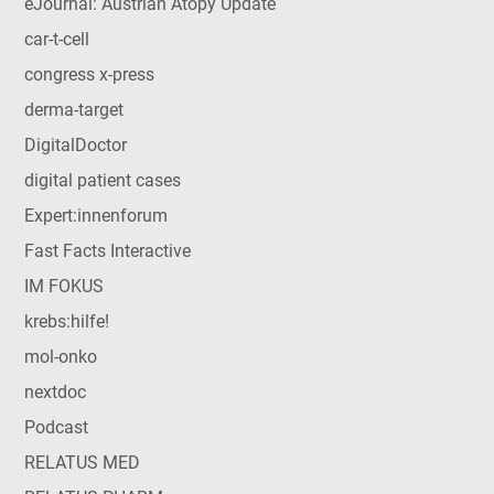
eJournal: Austrian Atopy Update
car-t-cell
congress x-press
derma-target
DigitalDoctor
digital patient cases
Expert:innenforum
Fast Facts Interactive
IM FOKUS
krebs:hilfe!
mol-onko
nextdoc
Podcast
RELATUS MED