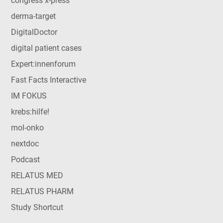
congress x-press
derma-target
DigitalDoctor
digital patient cases
Expert:innenforum
Fast Facts Interactive
IM FOKUS
krebs:hilfe!
mol-onko
nextdoc
Podcast
RELATUS MED
RELATUS PHARM
Study Shortcut