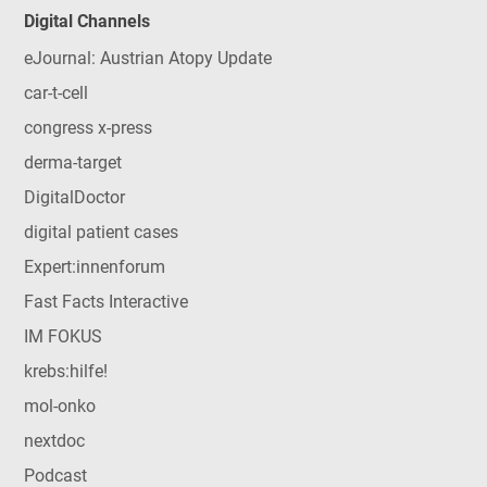
Digital Channels
eJournal: Austrian Atopy Update
car-t-cell
congress x-press
derma-target
DigitalDoctor
digital patient cases
Expert:innenforum
Fast Facts Interactive
IM FOKUS
krebs:hilfe!
mol-onko
nextdoc
Podcast