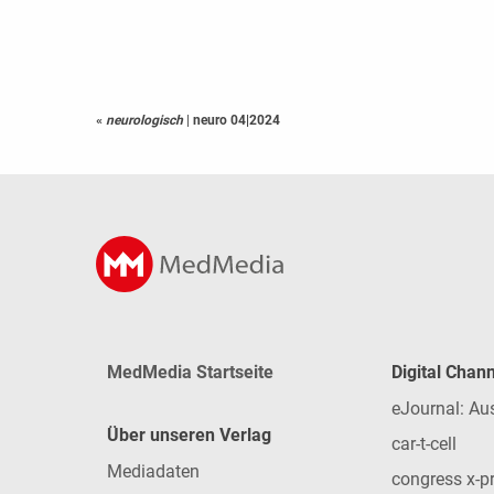
«
neurologisch
|
neuro 04|2024
MedMedia Startseite
Digital Chan
eJournal: Au
Über unseren Verlag
car-t-cell
Mediadaten
congress x-p