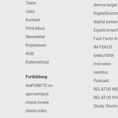
Team
derma-target
Jobs
DigitalDoctor
Kontakt
digital patie
Print-Abos
Expert:innen
Newsletter
Fast Facts In
Impressum
IM FOKUS
AGB
krebs:hilfe!
Datenschutz
mol-onko
nextdoc
Fortbildung
Podcast
diePUNKTE:on
RELATUS M
apo-campus
RELATUS P
check-innere
Study Shortc
check-onko