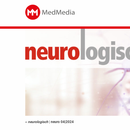
«
neurologisch
|
neuro 04|2024