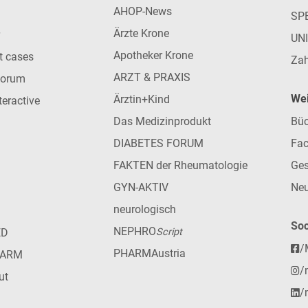
AHOP-News
SP
Ärzte Krone
UN
Apotheker Krone
nt cases
Zah
ARZT & PRAXIS
forum
Wei
Ärztin+Kind
teractive
Das Medizinprodukt
Büc
DIABETES FORUM
Fac
FAKTEN der Rheumatologie
Ges
GYN-AKTIV
Neu
neurologisch
Soc
NEPHRO
ED
Script
/
PHARMAustria
HARM
/
ut
/