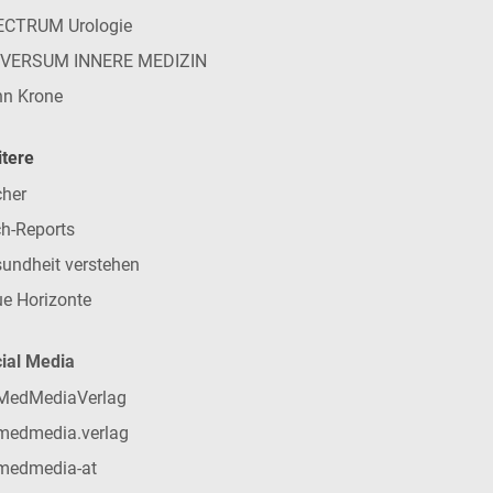
ECTRUM Urologie
IVERSUM INNERE MEDIZIN
n Krone
tere
her
h-Reports
undheit verstehen
e Horizonte
ial Media
MedMediaVerlag
medmedia.verlag
medmedia-at