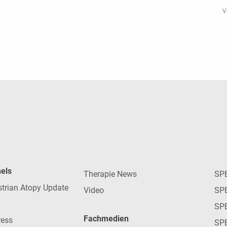
V
nels
Therapie News
SP
strian Atopy Update
Video
SP
SP
Fachmedien
ress
SPE