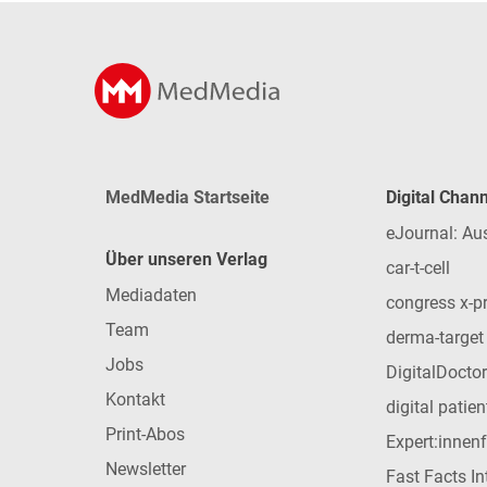
MedMedia Startseite
Digital Chan
eJournal: Au
Über unseren Verlag
car-t-cell
Mediadaten
congress x-p
Team
derma-target
Jobs
DigitalDoctor
Kontakt
digital patie
Print-Abos
Expert:innen
Newsletter
Fast Facts In