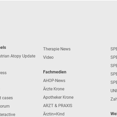
nels
Therapie News
SP
strian Atopy Update
Video
SP
SP
Fachmedien
ress
SPE
AHOP-News
SP
Ärzte Krone
UN
Apotheker Krone
nt cases
Zah
ARZT & PRAXIS
forum
Wei
Ärztin+Kind
teractive