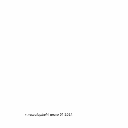
«
neurologisch
|
neuro 01|2024