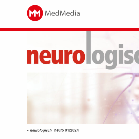
«
neurologisch
|
neuro 01|2024