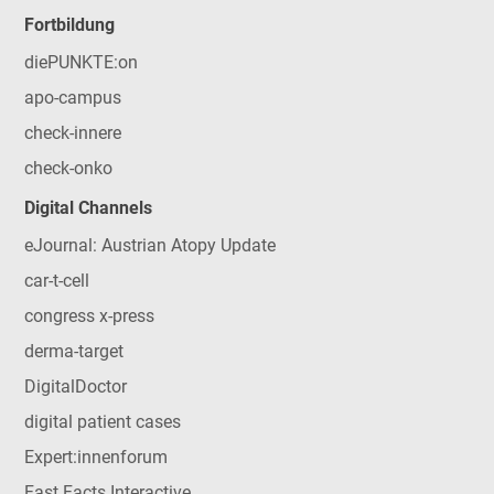
Fortbildung
diePUNKTE:on
apo-campus
check-innere
check-onko
Digital Channels
eJournal: Austrian Atopy Update
car-t-cell
congress x-press
derma-target
DigitalDoctor
digital patient cases
Expert:innenforum
Fast Facts Interactive