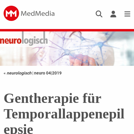
«
neurologisch
|
neuro 04|2019
Gentherapie für
Temporallappenepil
epsie