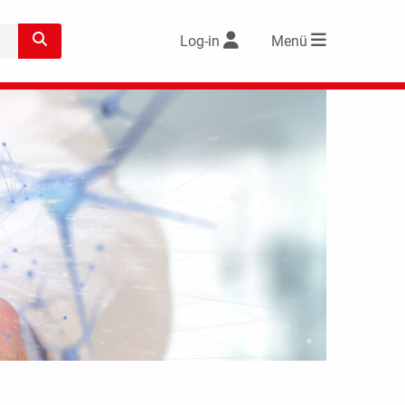
Log-in
Menü