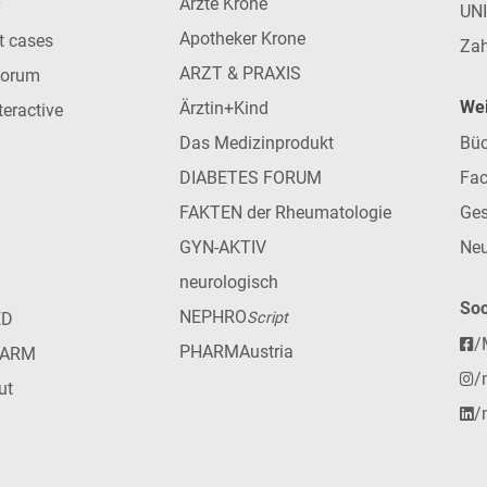
Ärzte Krone
UN
Apotheker Krone
nt cases
Zah
ARZT & PRAXIS
forum
Wei
Ärztin+Kind
teractive
Das Medizinprodukt
Büc
DIABETES FORUM
Fac
FAKTEN der Rheumatologie
Ges
GYN-AKTIV
Neu
neurologisch
Soc
NEPHRO
ED
Script
/
PHARMAustria
HARM
/
ut
/