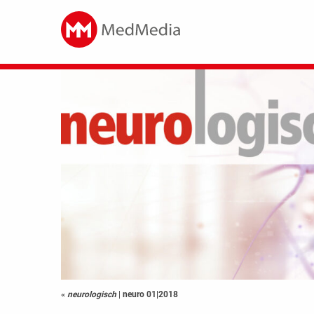
«
neurologisch
|
neuro 01|2018