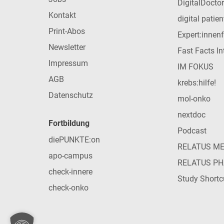
DigitalDoctor
Kontakt
digital patie
Print-Abos
Expert:innen
Newsletter
Fast Facts In
Impressum
IM FOKUS
AGB
krebs:hilfe!
Datenschutz
mol-onko
nextdoc
Fortbildung
Podcast
diePUNKTE:on
RELATUS M
apo-campus
RELATUS P
check-innere
Study Shortc
check-onko