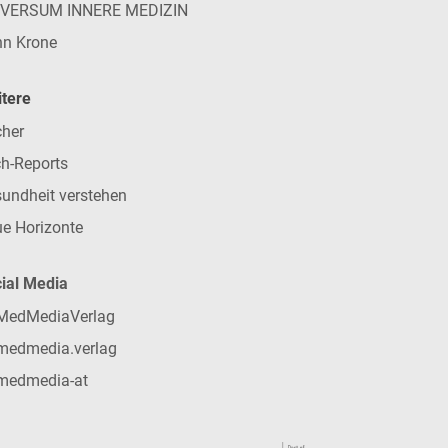
IVERSUM INNERE MEDIZIN
n Krone
tere
her
h-Reports
undheit verstehen
e Horizonte
ial Media
MedMediaVerlag
medmedia.verlag
medmedia-at