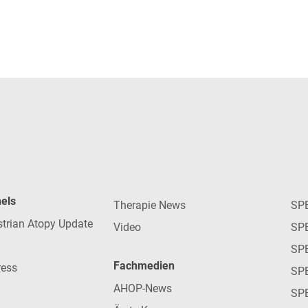
nels
Therapie News
SP
strian Atopy Update
Video
SP
SP
Fachmedien
ress
SPE
AHOP-News
SP