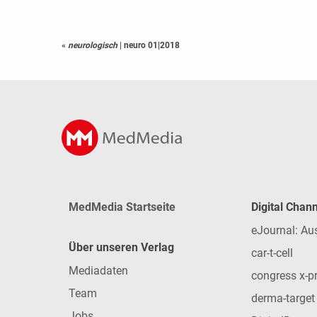
«
neurologisch
|
neuro 01|2018
MedMedia Startseite
Digital Chan
eJournal: Au
Über unseren Verlag
car-t-cell
Mediadaten
congress x-p
Team
derma-target
Jobs