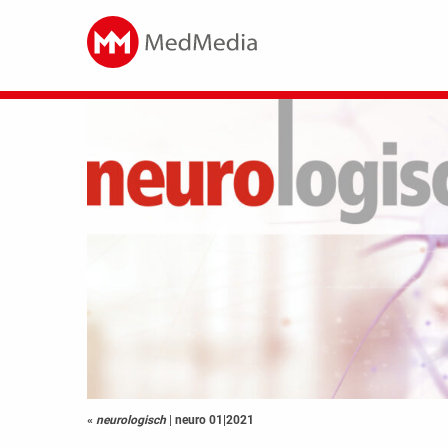
«
neurologisch
|
neuro 01|2021