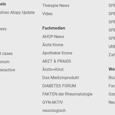
nels
Therapie News
SP
strian Atopy Update
Video
SP
SP
Fachmedien
ress
SPE
AHOP-News
SP
Ärzte Krone
UN
Apotheker Krone
nt cases
Zah
ARZT & PRAXIS
forum
Wei
Ärztin+Kind
teractive
Das Medizinprodukt
Büc
DIABETES FORUM
Fac
FAKTEN der Rheumatologie
Ges
GYN-AKTIV
Neu
neurologisch