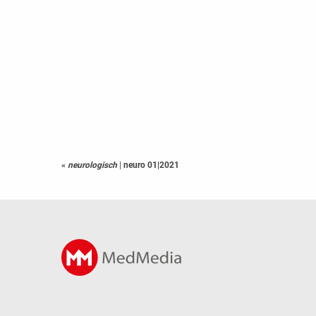
«
neurologisch
|
neuro 01|2021