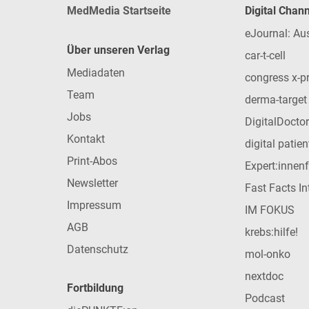
MedMedia Startseite
Digital Chan
eJournal: Au
Über unseren Verlag
car-t-cell
Mediadaten
congress x-p
Team
derma-target
Jobs
DigitalDoctor
Kontakt
digital patie
Print-Abos
Expert:innen
Newsletter
Fast Facts In
Impressum
IM FOKUS
AGB
krebs:hilfe!
Datenschutz
mol-onko
nextdoc
Fortbildung
Podcast