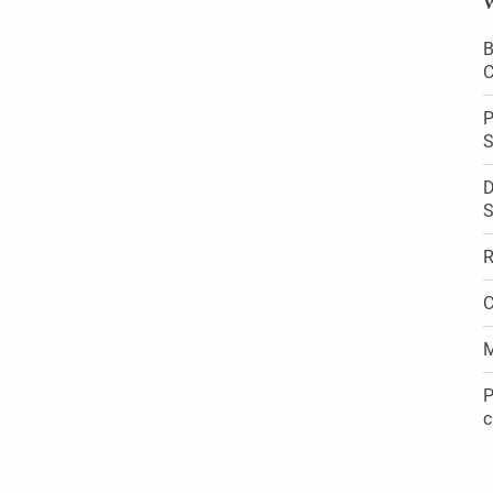
W
B
C
P
S
D
S
R
C
M
P
c