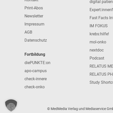
digital patie
Print-Abos
Expert:innen
Newsletter
Fast Facts In
Impressum
IM FOKUS
AGB
krebs:hilfe!
Datenschutz
mol-onko
nextdoc
Fortbildung
Podcast
diePUNKTE:on
RELATUS M
apo-campus
RELATUS P
check-innere
Study Shortc
check-onko
© MedMedia Verlag und Mediaservice GmbH 