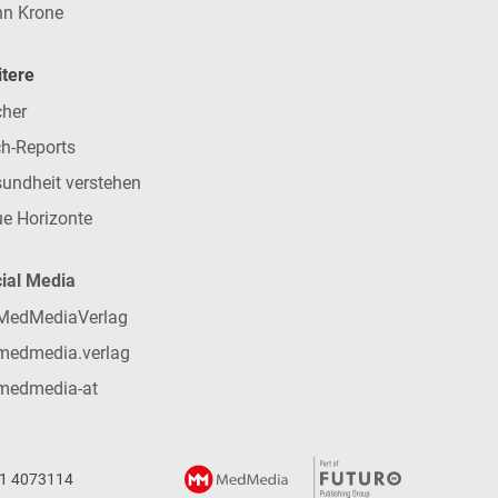
n Krone
tere
her
h-Reports
undheit verstehen
e Horizonte
ial Media
MedMediaVerlag
medmedia.verlag
medmedia-at
 1 4073114