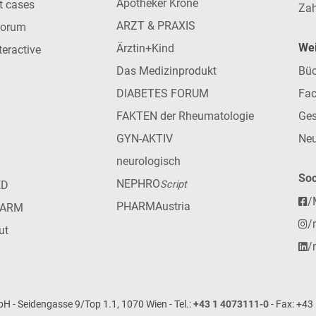
Apotheker Krone
nt cases
Zah
ARZT & PRAXIS
forum
Wei
Ärztin+Kind
teractive
Das Medizinprodukt
Büc
DIABETES FORUM
Fac
FAKTEN der Rheumatologie
Ges
GYN-AKTIV
Neu
neurologisch
Soc
NEPHRO
ED
Script
/
PHARMAustria
HARM
/
ut
/
- Seidengasse 9/Top 1.1, 1070 Wien - Tel.:
+43 1 4073111-0
- Fax: +43