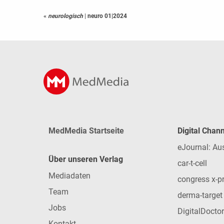
«
neurologisch
|
neuro 01|2024
MedMedia Startseite
Digital Chan
eJournal: Au
Über unseren Verlag
car-t-cell
Mediadaten
congress x-p
Team
derma-target
Jobs
DigitalDoctor
Kontakt