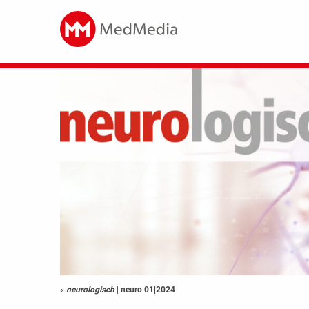
«
neurologisch
|
neuro 01|2024