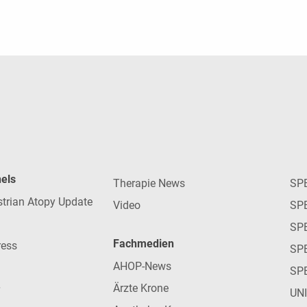
nels
Therapie News
SP
strian Atopy Update
Video
SP
SP
Fachmedien
ress
SPE
AHOP-News
SP
Ärzte Krone
UN