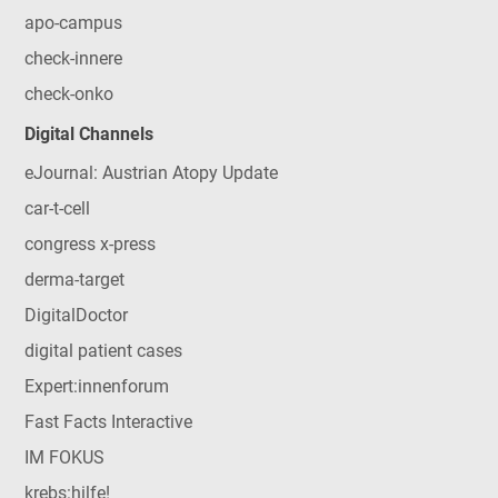
apo-campus
check-innere
check-onko
Digital Channels
eJournal: Austrian Atopy Update
car-t-cell
congress x-press
derma-target
DigitalDoctor
digital patient cases
Expert:innenforum
Fast Facts Interactive
IM FOKUS
krebs:hilfe!