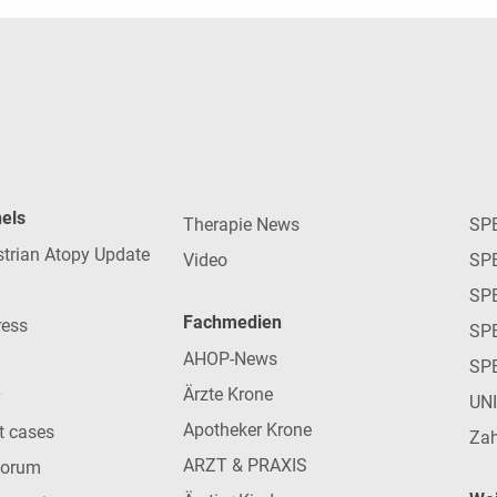
nels
Therapie News
SP
strian Atopy Update
Video
SP
SP
Fachmedien
ress
SPE
AHOP-News
SP
Ärzte Krone
UN
Apotheker Krone
nt cases
Zah
ARZT & PRAXIS
forum