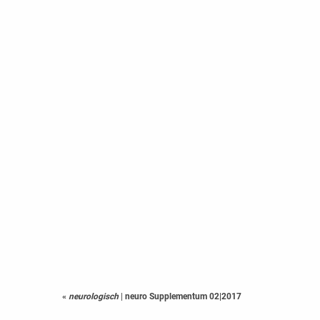
«
neurologisch
|
neuro Supplementum 02|2017