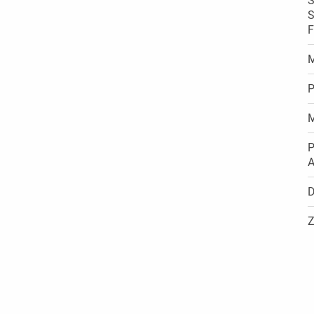
S
S
F
M
P
M
P
D
Z