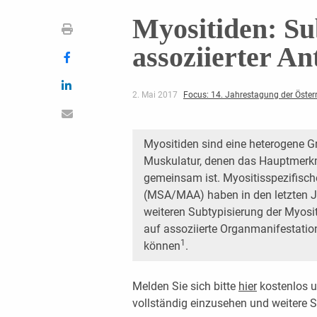
Myositiden: Su
assoziierter An
2. Mai 2017
Focus: 14. Jahrestagung der Österr
Myositiden sind eine heterogene 
Muskulatur, denen das Hauptmerk
gemeinsam ist. Myositisspezifische
(MSA/MAA) haben in den letzten Ja
weiteren Subtypisierung der Myosi
auf assoziierte Organmanifestati
1
können
.
Melden Sie sich bitte
hier
kostenlos u
vollständig einzusehen und weitere