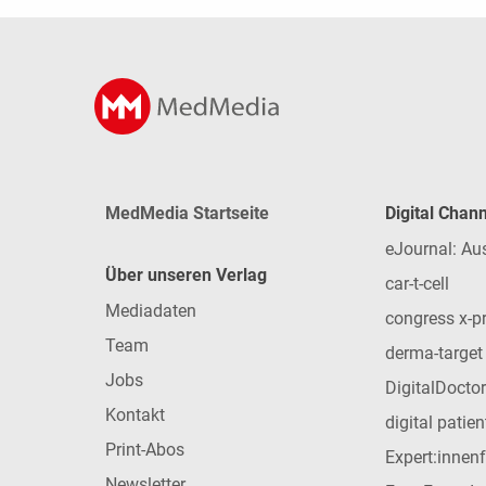
MedMedia Startseite
Digital Chan
eJournal: Au
Über unseren Verlag
car-t-cell
Mediadaten
congress x-p
Team
derma-target
Jobs
DigitalDoctor
Kontakt
digital patie
Print-Abos
Expert:innen
Newsletter