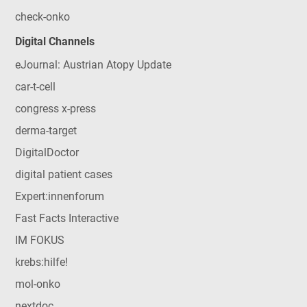
check-onko
Digital Channels
eJournal: Austrian Atopy Update
car-t-cell
congress x-press
derma-target
DigitalDoctor
digital patient cases
Expert:innenforum
Fast Facts Interactive
IM FOKUS
krebs:hilfe!
mol-onko
nextdoc