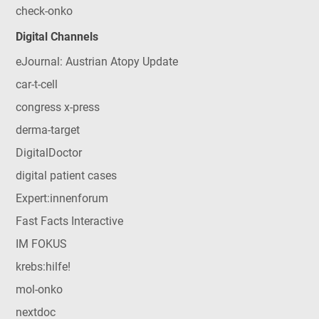
check-onko
Digital Channels
eJournal: Austrian Atopy Update
car-t-cell
congress x-press
derma-target
DigitalDoctor
digital patient cases
Expert:innenforum
Fast Facts Interactive
IM FOKUS
krebs:hilfe!
mol-onko
nextdoc