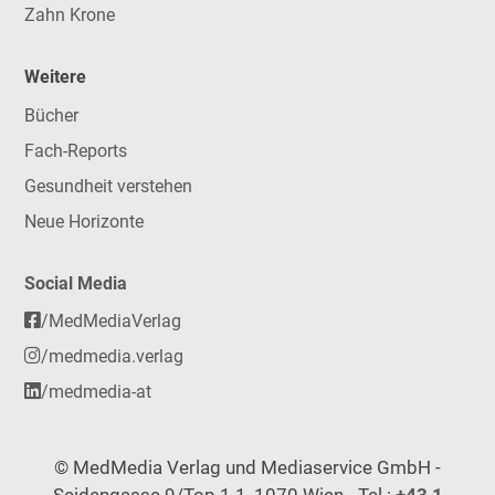
Zahn Krone
Weitere
Bücher
Fach-Reports
Gesundheit verstehen
Neue Horizonte
Social Media
/MedMediaVerlag
/medmedia.verlag
/medmedia-at
© MedMedia Verlag und Mediaservice GmbH -
Seidengasse 9/Top 1.1, 1070 Wien - Tel.:
+43 1